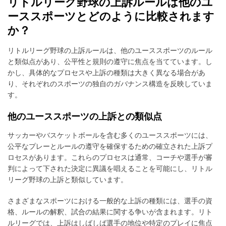
リトルリーグ野球の上訴ルールは他のユ
ーススポーツとどのように比較されます
か？
リトルリーグ野球の上訴ルールは、他のユーススポーツのルール
と類似点があり、公平性と規則の遵守に焦点を当てています。し
かし、具体的なプロセスや上訴の種類は大きく異なる場合があ
り、それぞれのスポーツの独自のガバナンス構造を反映していま
す。
他のユーススポーツの上訴との類似点
サッカーやバスケットボールを含む多くのユーススポーツには、
公平なプレーとルールの遵守を確保するための確立された上訴プ
ロセスがあります。これらのプロセスは通常、コーチや選手が審
判によって下された決定に異議を唱えることを可能にし、リトル
リーグ野球の上訴と類似しています。
さまざまなスポーツにおける一般的な上訴の種類には、選手の資
格、ルールの解釈、試合の結果に関する争いが含まれます。リト
ルリーグでは、上訴はしばしば選手の地位や特定のプレイに焦点