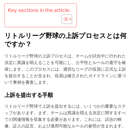
ル
ル
Key sections in the article:
ー
ル：
プ
ロ
リトルリーグ野球の上訴プロセスとは何
セ
ス、
ですか？
種
類、
リトルリーグ野球の上訴プロセスは、チームが試合中に行われた
結
決定に異議を唱えることを可能にし、公平性とルールの遵守を確
果
保します。このプロセスには、適切なリーグの役員に正式な上訴
を提出することが含まれ、役員は確立されたガイドラインに基づ
いて事例を審査します。
上訴を提出する手順
リトルリーグ野球で上訴を提出するには、いくつかの重要なステ
ップがあります。まず、チームは異議を唱える決定に関するすべ
ての関連情報を収集する必要があります。これには、試合の映
像、証人の証言、および適用可能なルールの参照が含まれます。