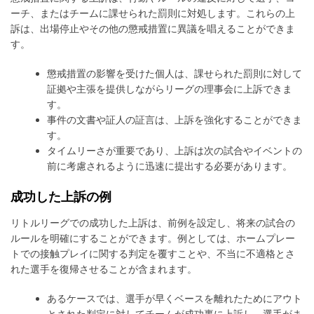
ーチ、またはチームに課せられた罰則に対処します。これらの上
訴は、出場停止やその他の懲戒措置に異議を唱えることができま
す。
懲戒措置の影響を受けた個人は、課せられた罰則に対して
証拠や主張を提供しながらリーグの理事会に上訴できま
す。
事件の文書や証人の証言は、上訴を強化することができま
す。
タイムリーさが重要であり、上訴は次の試合やイベントの
前に考慮されるように迅速に提出する必要があります。
成功した上訴の例
リトルリーグでの成功した上訴は、前例を設定し、将来の試合の
ルールを明確にすることができます。例としては、ホームプレー
トでの接触プレイに関する判定を覆すことや、不当に不適格とさ
れた選手を復帰させることが含まれます。
あるケースでは、選手が早くベースを離れたためにアウト
とされた判定に対してチームが成功裏に上訴し、選手がま