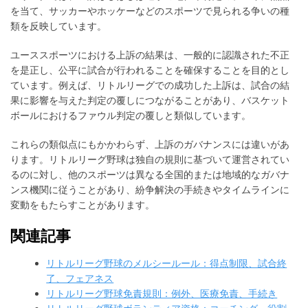
を当て、サッカーやホッケーなどのスポーツで見られる争いの種
類を反映しています。
ユーススポーツにおける上訴の結果は、一般的に認識された不正
を是正し、公平に試合が行われることを確保することを目的とし
ています。例えば、リトルリーグでの成功した上訴は、試合の結
果に影響を与えた判定の覆しにつながることがあり、バスケット
ボールにおけるファウル判定の覆しと類似しています。
これらの類似点にもかかわらず、上訴のガバナンスには違いがあ
ります。リトルリーグ野球は独自の規則に基づいて運営されてい
るのに対し、他のスポーツは異なる全国的または地域的なガバナ
ンス機関に従うことがあり、紛争解決の手続きやタイムラインに
変動をもたらすことがあります。
関連記事
リトルリーグ野球のメルシールール：得点制限、試合終
了、フェアネス
リトルリーグ野球免責規則：例外、医療免責、手続き