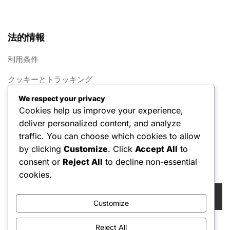
法的情報
利用条件
クッキーとトラッキング
We respect your privacy
概要
Cookies help us improve your experience,
プライバシーポリシー
deliver personalized content, and analyze
traffic. You can choose which cookies to allow
お問い合わせ
by clicking
Customize
. Click
Accept All
to
consent or
Reject All
to decline non-essential
検索
cookies.
Search
for:
Customize
Reject All