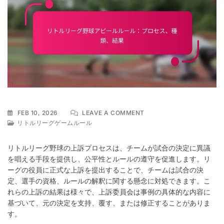
ON
FEB 10, 2026
LEAVE A COMMENT
リ
リトルリーグゲームルール
ト
ル
リトルリーグ野球の上訴プロセスは、チームが試合の決定に異議
リ
を唱える手段を提供し、公平性とルールの遵守を促進します。リ
ー
ーグの役員に正式な上訴を提出することで、チームは試合の決
グ
野
定、選手の資格、ルールの解釈に関する懸念に対処できます。こ
球
れらの上訴の結果は様々で、上訴委員会は事例の具体的な内容に
ア
基づいて、元の決定を支持、覆す、または修正することがありま
ピ
す。
ー