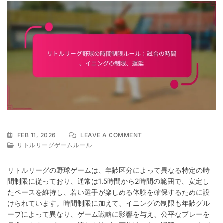
ON
FEB 11, 2026
LEAVE A COMMENT
リ
リトルリーグゲームルール
ト
ル
リトルリーグの野球ゲームは、年齢区分によって異なる特定の時
リ
間制限に従っており、通常は1.5時間から2時間の範囲で、安定し
ー
たペースを維持し、若い選手が楽しめる体験を確保するために設
グ
野
けられています。時間制限に加えて、イニングの制限も年齢グル
球
ープによって異なり、ゲーム戦略に影響を与え、公平なプレーを
の