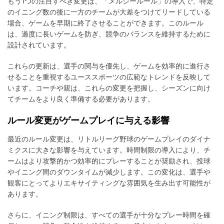
もう1つの注目すべき変更は、「メルシールール」の導入で、特定
のイニング数の後に一方のチームが大差をつけてリードしている
場合、ゲームを早期に終了させることができます。このルール
は、過度に長いゲームを防ぎ、競争のバランスを維持するために
設計されています。
これらの更新は、選手の関与を優先し、ゲームを効率的に進行さ
せることを重視するユーススポーツの広範なトレンドを反映して
います。コーチや親は、これらの変更を把握し、シーズンに向け
てチームをより良く準備する必要があります。
ルール変更がゲームプレイに与える影響
最近のルール変更は、リトルリーグ野球のゲームプレイのダイナ
ミクスに大きな影響を与えています。時間制限の導入により、チ
ームはより攻撃的かつ効率的にプレーすることが奨励され、投球
やイニング間のダウンタイムが減少します。この変化は、選手や
観客にとってよりエキサイティングな雰囲気を生み出す可能性が
あります。
さらに、イニング制限は、すべての選手が十分なプレー時間を確