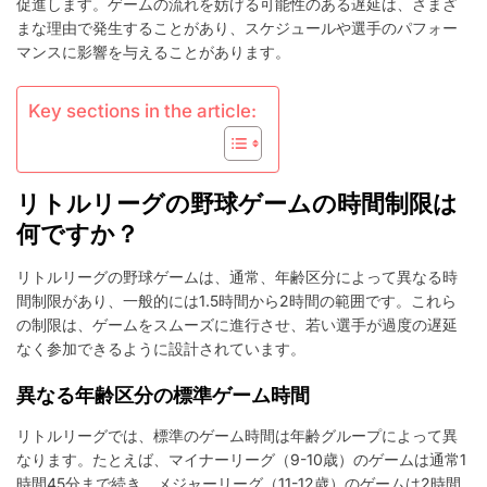
促進します。ゲームの流れを妨げる可能性のある遅延は、さまざ
時
まな理由で発生することがあり、スケジュールや選手のパフォー
間
マンスに影響を与えることがあります。
制
限
ル
Key sections in the article:
ー
ル：
試
合
リトルリーグの野球ゲームの時間制限は
の
時
何ですか？
間、
イ
リトルリーグの野球ゲームは、通常、年齢区分によって異なる時
ニ
間制限があり、一般的には1.5時間から2時間の範囲です。これら
ン
の制限は、ゲームをスムーズに進行させ、若い選手が過度の遅延
グ
の
なく参加できるように設計されています。
制
限、
異なる年齢区分の標準ゲーム時間
遅
延
リトルリーグでは、標準のゲーム時間は年齢グループによって異
なります。たとえば、マイナーリーグ（9-10歳）のゲームは通常1
時間45分まで続き、メジャーリーグ（11-12歳）のゲームは2時間