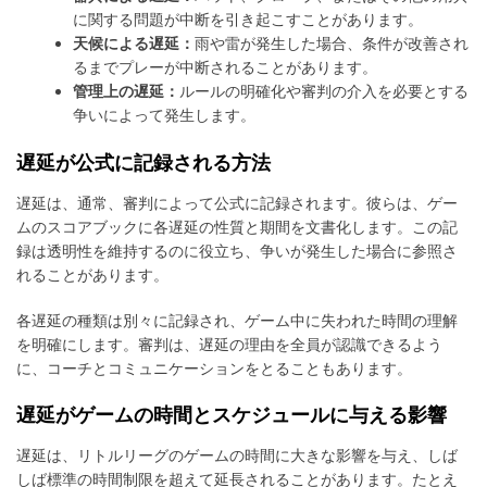
に関する問題が中断を引き起こすことがあります。
天候による遅延：
雨や雷が発生した場合、条件が改善され
るまでプレーが中断されることがあります。
管理上の遅延：
ルールの明確化や審判の介入を必要とする
争いによって発生します。
遅延が公式に記録される方法
遅延は、通常、審判によって公式に記録されます。彼らは、ゲー
ムのスコアブックに各遅延の性質と期間を文書化します。この記
録は透明性を維持するのに役立ち、争いが発生した場合に参照さ
れることがあります。
各遅延の種類は別々に記録され、ゲーム中に失われた時間の理解
を明確にします。審判は、遅延の理由を全員が認識できるよう
に、コーチとコミュニケーションをとることもあります。
遅延がゲームの時間とスケジュールに与える影響
遅延は、リトルリーグのゲームの時間に大きな影響を与え、しば
しば標準の時間制限を超えて延長されることがあります。たとえ