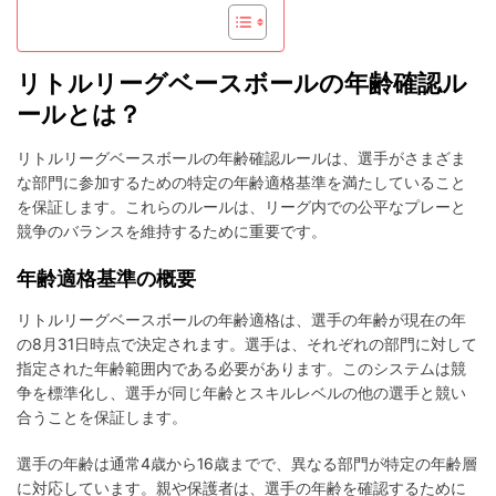
認
ル
ー
ル：
リトルリーグベースボールの年齢確認ル
書
ールとは？
類、
プ
ロ
リトルリーグベースボールの年齢確認ルールは、選手がさまざま
セ
な部門に参加するための特定の年齢適格基準を満たしていること
ス、
を保証します。これらのルールは、リーグ内での公平なプレーと
課
競争のバランスを維持するために重要です。
題
年齢適格基準の概要
リトルリーグベースボールの年齢適格は、選手の年齢が現在の年
の8月31日時点で決定されます。選手は、それぞれの部門に対して
指定された年齢範囲内である必要があります。このシステムは競
争を標準化し、選手が同じ年齢とスキルレベルの他の選手と競い
合うことを保証します。
選手の年齢は通常4歳から16歳までで、異なる部門が特定の年齢層
に対応しています。親や保護者は、選手の年齢を確認するために