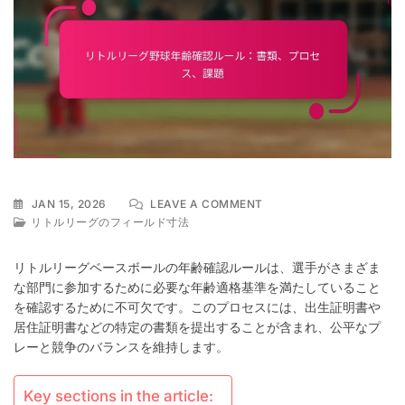
ON
JAN 15, 2026
LEAVE A COMMENT
リ
リトルリーグのフィールド寸法
ト
ル
リトルリーグベースボールの年齢確認ルールは、選手がさまざま
リ
な部門に参加するために必要な年齢適格基準を満たしていること
ー
を確認するために不可欠です。このプロセスには、出生証明書や
グ
野
居住証明書などの特定の書類を提出することが含まれ、公平なプ
球
レーと競争のバランスを維持します。
年
齢
確
Key sections in the article: