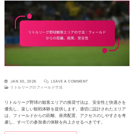
ON
JAN 30, 2026
LEAVE A COMMENT
リ
リトルリーグのフィールド寸法
ト
ル
リトルリーグ野球の観客エリアの推奨寸法は、安全性と快適さを
リ
優先し、楽しい観戦体験を提供します。適切に設計されたエリア
ー
は、フィールドからの距離、座席配置、アクセスのしやすさを考
グ
野
慮し、すべての参加者の体験を向上させるべきです。
球
観