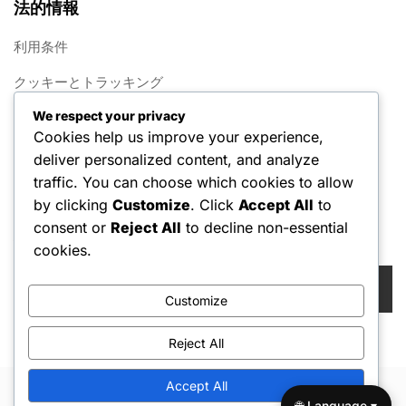
法的情報
利用条件
クッキーとトラッキング
We respect your privacy
概要
Cookies help us improve your experience,
プライバシーポリシー
deliver personalized content, and analyze
traffic. You can choose which cookies to allow
お問い合わせ
by clicking
Customize
. Click
Accept All
to
consent or
Reject All
to decline non-essential
検索
cookies.
Search
for:
Customize
Reject All
Accept All
Copyright © 2026 Hello Shoppable. Powered by
WordPress
🌐 Language ▾