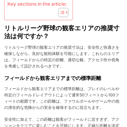
Key sections in the article:
客
エ
リ
ア
の
リトルリーグ野球の観客エリアの推奨寸
寸
法は何ですか？
法：
フ
ィ
リトルリーグ野球の観客エリアの推奨寸法は、安全性と快適さを
ー
確保しながら、良好な観戦体験を可能にします。これらのエリア
ル
は、フィールドからの特定の距離、適切な幅、アクセス性や視角
ド
を考慮して設計されるべきです。
か
ら
フィールドから観客エリアまでの標準距離
の
距
フィールドから観客エリアまでの標準距離は、プレイのレベルや
離、
特定のフィールドレイアウトによって通常50フィートから100フ
座
席、
ィートの範囲です。この距離は、ファウルボールやゲーム中の他
安
の潜在的な危険からの安全を確保するのに役立ちます。
全
性
安全性に加えて、この距離は観客がフィールドに近すぎず、アク
ションをクリアに楽しむことを可能にします。正確な距離を決定