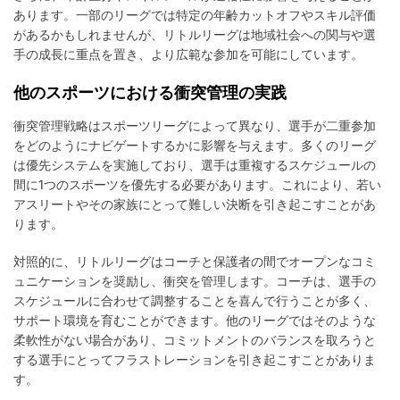
あります。一部のリーグでは特定の年齢カットオフやスキル評価
があるかもしれませんが、リトルリーグは地域社会への関与や選
手の成長に重点を置き、より広範な参加を可能にしています。
他のスポーツにおける衝突管理の実践
衝突管理戦略はスポーツリーグによって異なり、選手が二重参加
をどのようにナビゲートするかに影響を与えます。多くのリーグ
は優先システムを実施しており、選手は重複するスケジュールの
間に1つのスポーツを優先する必要があります。これにより、若い
アスリートやその家族にとって難しい決断を引き起こすことがあ
ります。
対照的に、リトルリーグはコーチと保護者の間でオープンなコミ
ュニケーションを奨励し、衝突を管理します。コーチは、選手の
スケジュールに合わせて調整することを喜んで行うことが多く、
サポート環境を育むことができます。他のリーグではそのような
柔軟性がない場合があり、コミットメントのバランスを取ろうと
する選手にとってフラストレーションを引き起こすことがありま
す。