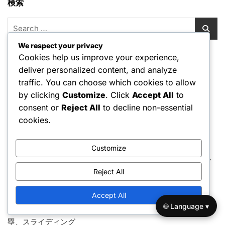
検索
Search
for:
We respect your privacy
Cookies help us improve your experience,
カテゴリ
deliver personalized content, and analyze
リトルリーグのフィールド寸法
traffic. You can choose which cookies to allow
by clicking
Customize
. Click
Accept All
to
リトルリーグゲームルール
consent or
Reject All
to decline non-essential
リトルリーグ選手の資格
cookies.
最近の投稿
Customize
リトルリーグ野球の時間制限ルール：試合の時間、イニング
Reject All
の制限、遅延
リトルリーグ野球の交代ルール：選手交代、再出場、制限
Accept All
🌐 Language ▾
リトルリーグ野球 ベースランニングルール：リードオフ、盗
塁、スライディング