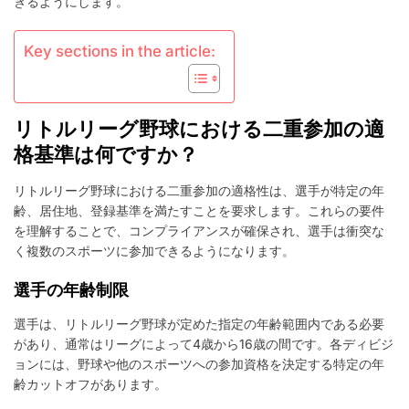
きるようにします。
加
ル
ー
Key sections in the article:
ル：
他
の
ス
リトルリーグ野球における二重参加の適
ポ
ー
格基準は何ですか？
ツ、
競
リトルリーグ野球における二重参加の適格性は、選手が特定の年
合、
齢、居住地、登録基準を満たすことを要求します。これらの要件
資
を理解することで、コンプライアンスが確保され、選手は衝突な
格
く複数のスポーツに参加できるようになります。
選手の年齢制限
選手は、リトルリーグ野球が定めた指定の年齢範囲内である必要
があり、通常はリーグによって4歳から16歳の間です。各ディビジ
ョンには、野球や他のスポーツへの参加資格を決定する特定の年
齢カットオフがあります。