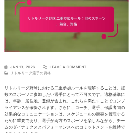
ON
JAN 13, 2026
LEAVE A COMMENT
リ
リトルリーグ選手の資格
ト
ル
リトルリーグ野球における二重参加ルールを理解することは、複
リ
数のスポーツに参加したい選手にとって不可欠です。適格基準に
ー
は、年齢、居住地、登録が含まれ、これらを満たすことでコンプ
グ
野
ライアンスが確保されます。さらに、コーチ、選手、保護者間の
球
効果的なコミュニケーションは、スケジュールの衝突を管理する
二
ために重要であり、選手が両方のスポーツを楽しみながら、チー
重
ムのダイナミクスとパフォーマンスへのコミットメントを維持で
参