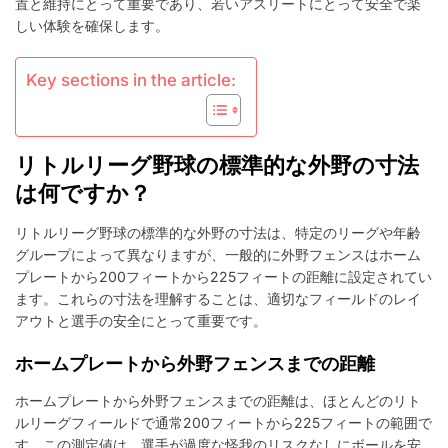
置と維持にとって重要であり、若いアスリートにとって安全で楽
野
しい体験を確保します。
の
寸
法:
Key sections in the article:
フ
ェ
ン
ス
リトルリーグ野球の標準的な外野の寸法
の
距
は何ですか？
離,
フ
リトルリーグ野球の標準的な外野の寸法は、特定のリーグや年齢
ァ
グループによって異なりますが、一般的に外野フェンスはホーム
ウ
プレートから200フィートから225フィートの距離に設定されてい
ル
ます。これらの寸法を理解することは、適切なフィールドのレイ
ラ
イ
アウトと選手の安全にとって重要です。
ン,
グ
ホームプレートから外野フェンスまでの距離
ラ
ス
ホームプレートから外野フェンスまでの距離は、ほとんどのリト
エ
ルリーグフィールドで通常200フィートから225フィートの範囲で
リ
す。この測定値は、選手が過度な怪我のリスクなしにボールを安