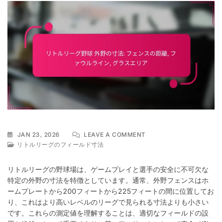
ON
JAN 23, 2026
LEAVE A COMMENT
リ
リトルリーグのフィールド寸法
ト
ル
リトルリーグの野球場は、ゲームプレイと選手の安全に不可欠な
リ
特定の外野の寸法を特徴としています。通常、外野フェンスはホ
ー
ームプレートから200フィートから225フィートの間に位置してお
グ
野
り、これはより高いレベルのリーグで見られる寸法よりも小さい
球
です。これらの測定値を理解することは、適切なフィールドの設
外