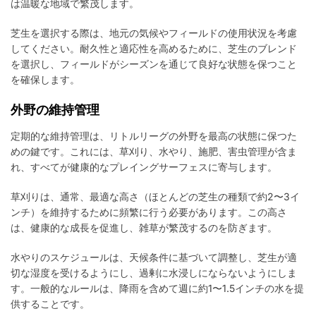
は温暖な地域で繁茂します。
芝生を選択する際は、地元の気候やフィールドの使用状況を考慮
してください。耐久性と適応性を高めるために、芝生のブレンド
を選択し、フィールドがシーズンを通じて良好な状態を保つこと
を確保します。
外野の維持管理
定期的な維持管理は、リトルリーグの外野を最高の状態に保つた
めの鍵です。これには、草刈り、水やり、施肥、害虫管理が含ま
れ、すべてが健康的なプレイングサーフェスに寄与します。
草刈りは、通常、最適な高さ（ほとんどの芝生の種類で約2〜3イ
ンチ）を維持するために頻繁に行う必要があります。この高さ
は、健康的な成長を促進し、雑草が繁茂するのを防ぎます。
水やりのスケジュールは、天候条件に基づいて調整し、芝生が適
切な湿度を受けるようにし、過剰に水浸しにならないようにしま
す。一般的なルールは、降雨を含めて週に約1〜1.5インチの水を提
供することです。