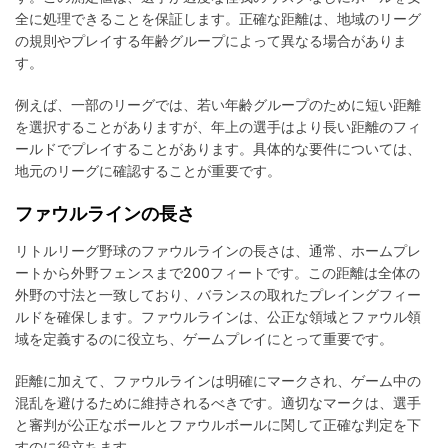
ア
全に処理できることを保証します。正確な距離は、地域のリーグ
の規則やプレイする年齢グループによって異なる場合がありま
す。
例えば、一部のリーグでは、若い年齢グループのために短い距離
を選択することがありますが、年上の選手はより長い距離のフィ
ールドでプレイすることがあります。具体的な要件については、
地元のリーグに確認することが重要です。
ファウルラインの長さ
リトルリーグ野球のファウルラインの長さは、通常、ホームプレ
ートから外野フェンスまで200フィートです。この距離は全体の
外野の寸法と一致しており、バランスの取れたプレイングフィー
ルドを確保します。ファウルラインは、公正な領域とファウル領
域を定義するのに役立ち、ゲームプレイにとって重要です。
距離に加えて、ファウルラインは明確にマークされ、ゲーム中の
混乱を避けるために維持されるべきです。適切なマークは、選手
と審判が公正なボールとファウルボールに関して正確な判定を下
すのに役立ちます。